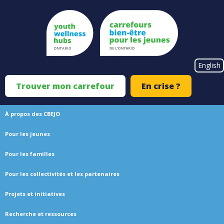
Skip
to
main
content
#}
English
Trouver mon carrefour
En crise ?
Top
Menu
À propos des CBEJO
Main
Pour les jeunes
navigation
Pour les familles
Pour les collectivités et les partenaires
Projets et initiatives
Recherche et ressources