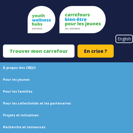
Skip
to
main
content
#}
English
Trouver mon carrefour
En crise ?
Top
Menu
À propos des CBEJO
Main
Pour les jeunes
navigation
Pour les familles
Pour les collectivités et les partenaires
Projets et initiatives
Recherche et ressources