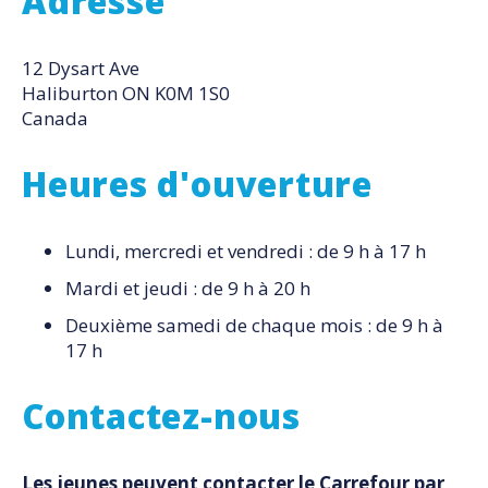
Adresse
12 Dysart Ave
Haliburton
ON
K0M 1S0
Canada
Heures d'ouverture
Lundi, mercredi et vendredi : de 9 h à 17 h
Mardi et jeudi : de 9 h à 20 h
Deuxième samedi de chaque mois : de 9 h à
17 h
Contactez-nous
Les jeunes peuvent contacter le Carrefour par