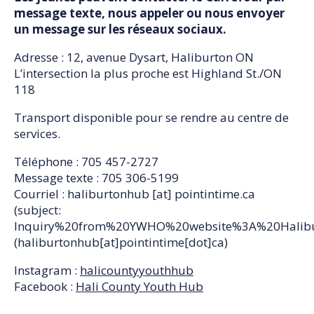
message texte, nous appeler ou nous envoyer
un message sur les réseaux sociaux.
Adresse : 12, avenue Dysart, Haliburton ON
L’intersection la plus proche est Highland St./ON
118
Transport disponible pour se rendre au centre de
services.
Téléphone : 705 457-2727
Message texte : 705 306-5199
Courriel :
haliburtonhub
[at]
pointintime.ca
(subject:
Inquiry%20from%20YWHO%20website%3A%20Halibu
(haliburtonhub[at]pointintime[dot]ca)
Instagram :
halicountyyouthhub
Facebook :
Hali County Youth Hub