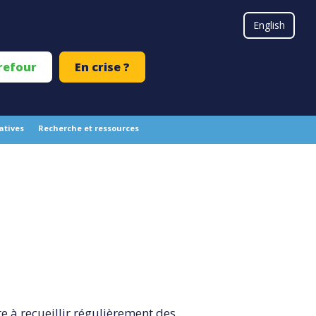
#}
English
refour
En crise ?
iatives
Recherche et ressources
te à recueillir régulièrement des