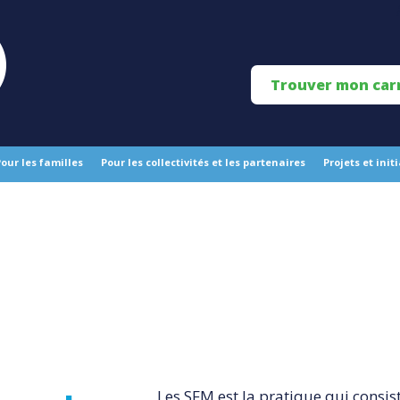
Trouver mon car
our les familles
Pour les collectivités et les partenaires
Projets et init
Les SFM est la pratique qui consis