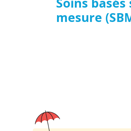
Soins basés 
mesure (SB