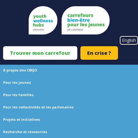
Skip
to
main
content
#}
English
Trouver mon carrefour
En crise ?
Top
Menu
À propos des CBEJO
Main
Pour les jeunes
navigation
Pour les familles
Pour les collectivités et les partenaires
Projets et initiatives
Recherche et ressources